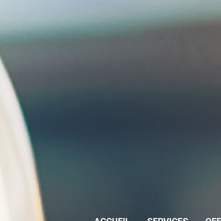
lité
onnes concernées.
liquer comment nous traitons vos données à caractère personnel, que ce
s, de la prestation d’un service de notre part ou de la vôtre, ou de votre 
ns et traitons vos données à caractère personnel, et comment nous nous 
ivée et nous nous engageons à protéger et à préserver vos droits relati