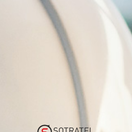
Politique de confidentia
INTRODUCTION
SOTRATEL FRANCE respecte la vie privée des pers
La présente politique de confidentialité vise à exp
de sélection, de la poursuite de relations déjà établie
Elle décrit la manière dont nous collectons, utiliso
accordons de l’importance au respect de votre vie pr
personnel.