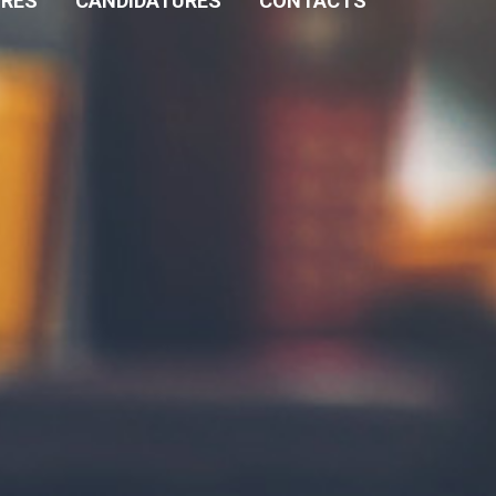
FRES
CANDIDATURES
CONTACTS
dats ou collaborateurs, des clients, des fournisseurs
ent général sur la protection des données (règlement
age vous garantit d’être toujours au courant des
e rapportant à une personne physique identifiée ou
n ou à un ou plusieurs éléments spécifiques de son