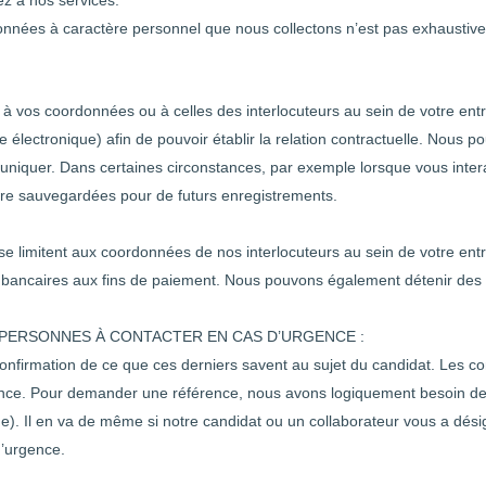
z à nos services.
onnées à caractère personnel que nous collectons n’est pas exhaustive
nt à vos coordonnées ou à celles des interlocuteurs au sein de votre e
se électronique) afin de pouvoir établir la relation contractuelle. Nous
uniquer. Dans certaines circonstances, par exemple lorsque vous int
tre sauvegardées pour de futurs enregistrements.
e limitent aux coordonnées de nos interlocuteurs au sein de votre entr
s bancaires aux fins de paiement. Nous pouvons également détenir des 
 PERSONNES À CONTACTER EN CAS D’URGENCE :
 confirmation de ce que ces derniers savent au sujet du candidat. Les c
gence. Pour demander une référence, nous avons logiquement besoin 
e). Il en va de même si notre candidat ou un collaborateur vous a dé
d’urgence.