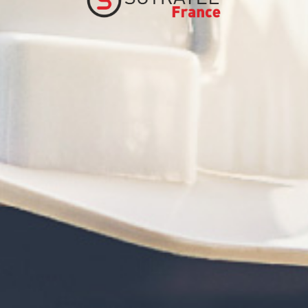
La présente politique de confidentialité s’applique 
et des tiers.
Dans le cadre de la législation applicable en matièr
(UE) 2016/679) («RGPD»), le responsable du traitem
La présente politique de confidentialité peut être mo
informations qu’elle contient étant donné que toutes 
DONNÉES À CARACTÈRE PERSONNEL
Les données à caractère personnel sont toutes les inf
identifiable (personne concernée).
Toute personne pouvant être identifiée directement 
identité physique, physiologique, psychique, économi
PERSONNES CONCERNÉES