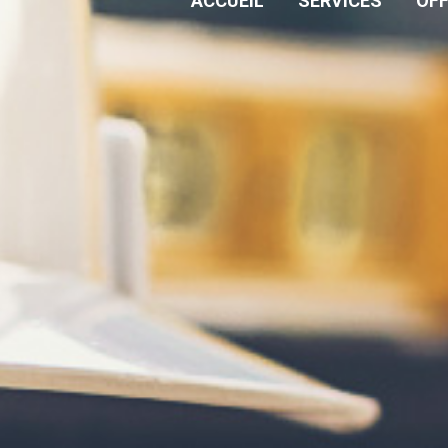
ACCUEIL
SERVICES
OF
notamment aux données à caractère personnel des utilisateurs, des candi
e de protection des données (y compris mais sans s’y limiter, le Règlem
ent de vos données à caractère personnel est Sotratel France.
difiée ou mise à jour sans préavis. La consultation régulière de cette p
les modifications y sont publiées.
ormations, quelle que soit leur nature et quel qu’en soit le support, s
ou indirectement, notamment par référence à un numéro d'identificatio
que, culturelle ou sociale, est considérée comme identifiable.